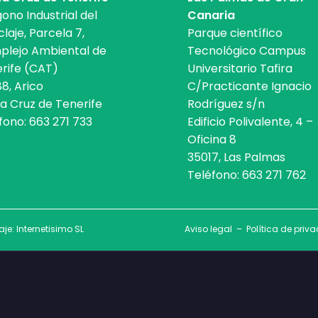
gono Industrial del
Canaria
claje, Parcela 7,
Parque científico
lejo Ambiental de
Tecnológico Campus
rife (CAT)
Universitario Tafira
8, Arico
C/Practicante Ignacio
a Cruz de Tenerife
Rodríguez s/n
fono:
663 271 733
Edificio Polivalente, 4 –
Oficina 8
35017, Las Palmas
Teléfono:
663 271 762
aje:
Internetisimo SL
Aviso legal
–
Política de priv