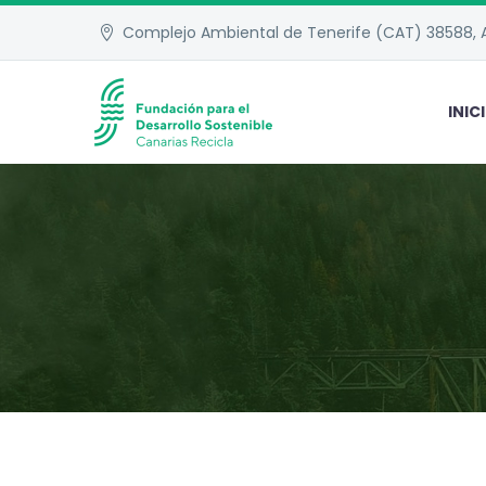
Complejo Ambiental de Tenerife (CAT) 38588, A
INIC